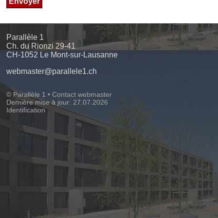
Parallèle 1
Ch. du Rionzi 29-41
CH
-
1052
Le Mont-sur-Lausanne
webmaster@parallele1.ch
© Parallèle 1 •
Contact webmaster
Dernière mise à jour: 27.07.2026
Identification